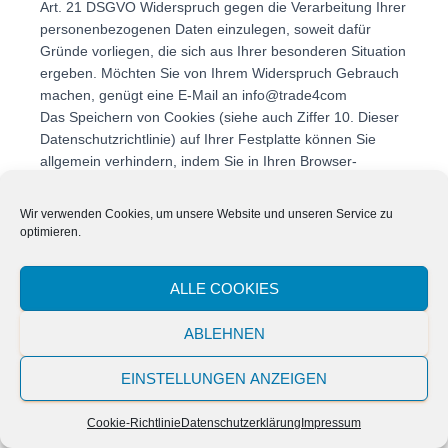
Art. 21 DSGVO Widerspruch gegen die Verarbeitung Ihrer
personenbezogenen Daten einzulegen, soweit dafür
Gründe vorliegen, die sich aus Ihrer besonderen Situation
ergeben. Möchten Sie von Ihrem Widerspruch Gebrauch
machen, genügt eine E-Mail an info@trade4com
Das Speichern von Cookies (siehe auch Ziffer 10. Dieser
Datenschutzrichtlinie) auf Ihrer Festplatte können Sie
allgemein verhindern, indem Sie in Ihren Browser-
Einstellungen „keine Cookies akzeptieren“ wählen. Dies
kann aber eine Funktionseinschränkung unserer
Wir verwenden Cookies, um unsere Website und unseren Service zu
Angebote zur Folge haben. Sie können dem Einsatz von
optimieren.
Cookies von Drittanbietern zu Werbezwecken über ein
sog. „Opt-out“ über die amerikanische Website
ALLE COOKIES
(https://optout.aboutads.info) oder diese europäische
Website
ABLEHNEN
(http://www.youronlinechoices.com/de/praferenzmanagem
ent/) widersprechen.
EINSTELLUNGEN ANZEIGEN
Sie können die Erfassung der durch das Cookie
erzeugten und auf Ihre Nutzung der Website bezogenen
Cookie-Richtlinie
Datenschutzerklärung
Impressum
Daten an Google sowie die Verarbeitung dieser Daten
durch Google verhindern, indem sie das unter dem